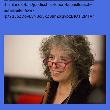
rheinland-pfalz/juedisches-leben-kuenstlerisch-
aufarbeiten/swr-
rp/Y3JpZDovL3N3ci5kZS9hZXgvbzE1OTI2MTA/