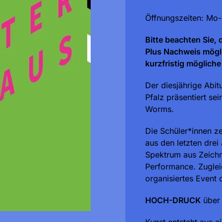
Öffnungszeiten: Mo-
Bitte beachten Sie,
Plus Nachweis möglic
kurzfristig möglic
Der diesjährige Abi
Pfalz präsentiert s
Worms.
Die Schüler*innen ze
aus den letzten drei
Spektrum aus Zeichn
Performance. Zugleic
organisiertes Event
HOCH-DRUCK
übe