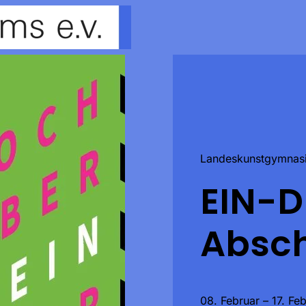
Landeskunstgymnasi
EIN-
Absch
08. Februar – 17. Fe